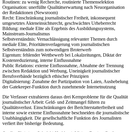
Routinen: zu wenig Recherche, routinierte Themenselektion
Organisation: unerfüllte Qualitätserwartung nach Neuorganisation
der Redaktionen (Newsroom)
Recht: Einschränkung journalistischer Freiheit, inkonsequent
umgesetztes Akteneinsichtsrecht, geschwächtes Urheberrecht
Bildung: mediale Elite als Ergebnis des Ausbildungssystems,
Mainstream-Journalismus
Selbstverständnis: Vernachlässigung relevanter Themen durch
mediale Elite, Prioritätenverlagerung vom journalistischen
Selbstverständnis zum notwendigen Broterwerb
Eigentum: fehlender Wettbewerb bei Lokalzeitungen, Diktat der
Kostenreduzierung, interne Einflussnahme
Public Relations: externe Einflussnahme, Abnahme der Trennung
zwischen Redaktion und Werbung, Uneinigkeit journalistischer
Berufsverbände bezüglich ethischer Prinzipien
Digitalisierung: Zunahme der Partizipation von Laien, Aushebelung
der Gatekeeper-Funktion durch zunehmende Internetnutzung
Die Verfasser extrahieren daraus drei Kernprobleme für die Qualität
journalistischer Arbeit: Geld- und Zeitmangel führen zu
Qualitätsverlust. Einschränkungen der Berichterstatterfreiheit und
interne sowie externe Einflussnahme beschneiden die journalistische
Unabhängigkeit. Die gesellschaftliche Funktion des Journalisten
verliert ihre bisherige Bedeutung.