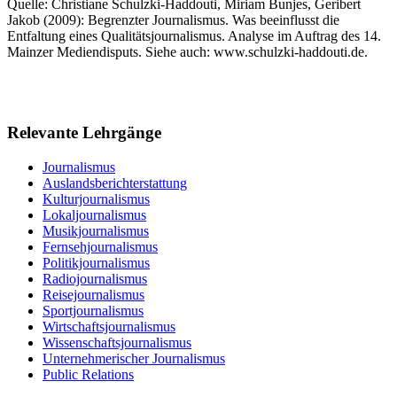
Quelle: Christiane Schulzki-Haddouti, Miriam Bunjes, Geribert
Jakob (2009): Begrenzter Journalismus. Was beeinflusst die
Entfaltung eines Qualitätsjournalismus. Analyse im Auftrag des 14.
Mainzer Mediendisputs. Siehe auch: www.schulzki-haddouti.de.
Relevante Lehrgänge
Journalismus
Auslandsberichterstattung
Kulturjournalismus
Lokaljournalismus
Musikjournalismus
Fernsehjournalismus
Politikjournalismus
Radiojournalismus
Reisejournalismus
Sportjournalismus
Wirtschaftsjournalismus
Wissenschaftsjournalismus
Unternehmerischer Journalismus
Public Relations