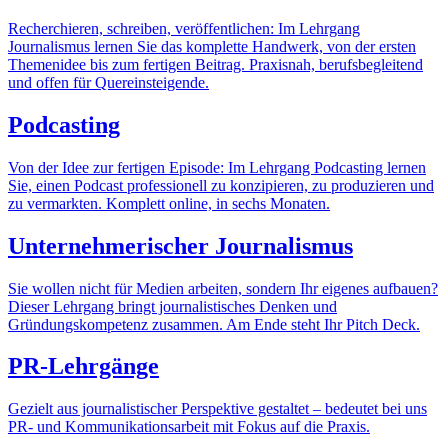
Recherchieren, schreiben, veröffentlichen: Im Lehrgang
Journalismus lernen Sie das komplette Handwerk, von der ersten
Themenidee bis zum fertigen Beitrag. Praxisnah, berufsbegleitend
und offen für Quereinsteigende.
Podcasting
Von der Idee zur fertigen Episode: Im Lehrgang Podcasting lernen
Sie, einen Podcast professionell zu konzipieren, zu produzieren und
zu vermarkten. Komplett online, in sechs Monaten.
Unternehmerischer Journalismus
Sie wollen nicht für Medien arbeiten, sondern Ihr eigenes aufbauen?
Dieser Lehrgang bringt journalistisches Denken und
Gründungskompetenz zusammen. Am Ende steht Ihr Pitch Deck.
PR-Lehrgänge
Gezielt aus journalistischer Perspektive gestaltet – bedeutet bei uns
PR- und Kommunikationsarbeit mit Fokus auf die Praxis.