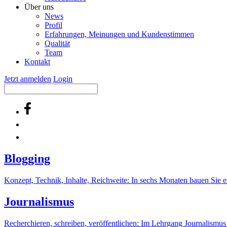
Über uns
News
Profil
Erfahrungen, Meinungen und Kundenstimmen
Qualität
Team
Kontakt
Jetzt anmelden
Login
Blogging
Konzept, Technik, Inhalte, Reichweite: In sechs Monaten bauen Sie ei
Journalismus
Recherchieren, schreiben, veröffentlichen: Im Lehrgang Journalismus