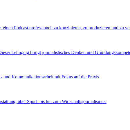
, einen Podcast professionell zu konzipieren, zu produzieren und zu v
? Dieser Lehrgang bringt journalistisches Denken und Gründungskompe
 PR- und Kommunikationsarbeit mit Fokus auf die Praxis.
rstattung, über Sport- bis hin zum Wirtschafts­journalismus.