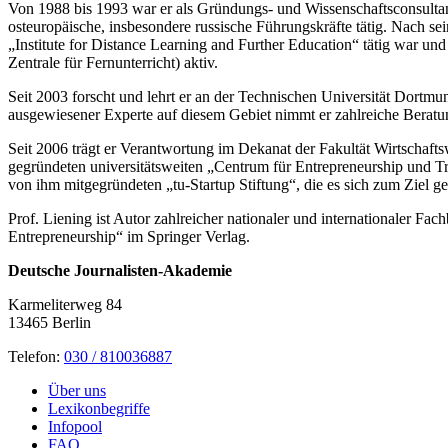
Von 1988 bis 1993 war er als Gründungs- und Wissenschaftsconsult
osteuropäische, insbesondere russische Führungskräfte tätig. Nach se
„Institute for Distance Learning and Further Education“ tätig war un
Zentrale für Fernunterricht) aktiv.
Seit 2003 forscht und lehrt er an der Technischen Universität Dort
ausgewiesener Experte auf diesem Gebiet nimmt er zahlreiche Beratu
Seit 2006 trägt er Verantwortung im Dekanat der Fakultät Wirtschafts
gegründeten universitätsweiten „Centrum für Entrepreneurship und 
von ihm mitgegründeten „tu-Startup Stiftung“, die es sich zum Ziel ge
Prof. Liening ist Autor zahlreicher nationaler und internationaler 
Entrepreneurship“ im Springer Verlag.
Deutsche Journalisten-Akademie
Karmeliterweg 84
13465 Berlin
Telefon:
030 / 810036887
Über uns
Lexikonbegriffe
Infopool
FAQ