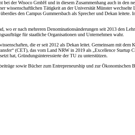
ant bei der Wisoco GmbH und in diesem Zusammenhang auch in den ne
iner wissenschaftlichen Tätigkeit an der Universität Münster wechselte
d überdies den Campus Gummersbach als Sprecher und Dekan leitete. In d
mund, wo er nach mehreren Denominationsänderungen seit 2013 den Leh
ngsaufträge für staatliche Organisationen und Unternehmen wahr.
wissenschaften, die er seit 2012 als Dekan leitet. Gemeinsam mit dem Ka
Transfer“ (CET), das vom Land NRW in 2019 als „Excellence Startup C
setzt hat, Gründungsinteressierte der TU zu unterstützen.
Fachbeiträge sowie Bücher zum Entrepreneurship und zur Ökonomischen 