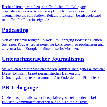
Recherchieren, schreiben, veröffentlichen: Im Lehrgang
Journalismus lernen Sie das komplette Handwerk, von der ersten
Themenidee bis zum fertigen Beitrag. Praxisnah, berufsbegleitend
und offen für Quereinsteigende.
Podcasting
Von der Idee zur fertigen Episode: Im Lehrgang Podcasting lernen
Sie, einen Podcast professionell zu konzipieren, zu produzieren und
zu vermarkten. Komplett online, in sechs Monaten.
Unternehmerischer Journalismus
Sie wollen nicht für Medien arbeiten, sondern Ihr eigenes aufbauen?
Dieser Lehrgang bringt journalistisches Denken und
Gründungskompetenz zusammen. Am Ende steht Ihr Pitch Deck.
PR-Lehrgänge
Gezielt aus journalistischer Perspektive gestaltet – bedeutet bei uns
PR- und Kommunikationsarbeit mit Fokus auf die Praxis.